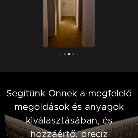
Segítünk Önnek a megfelelő
megoldások és anyagok
kiválasztásában, és
precíz
hozzáértő
,