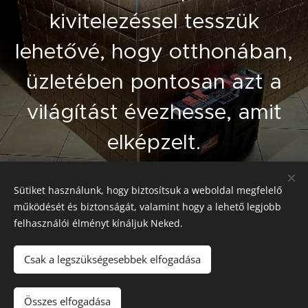
kivitelezéssel tesszük
lehetővé, hogy otthonában,
üzletében pontosan azt a
világítást évezhesse, amit
elképzelt.
Sütiket használunk, hogy biztosítsuk a weboldal megfelelő
KAPCSOLAT
működését és biztonságát, valamint hogy a lehető legjobb
felhasználói élményt kínáljuk Neked.
Csak a legszükségesebbek elfogadása
© 2024 Minden jog fenntartva
Összes elfogadása
Az oldalt a
Webnode
működteti
Sütik