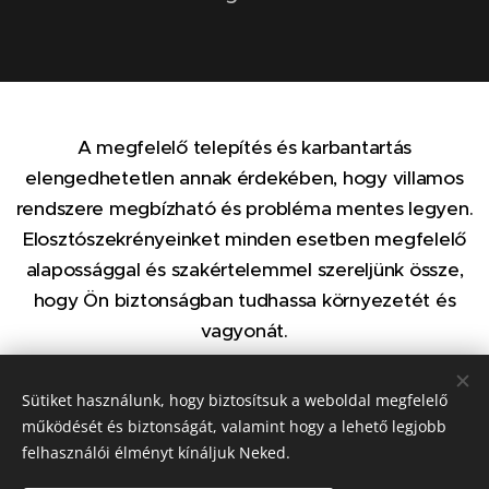
A megfelelő telepítés és karbantartás
elengedhetetlen annak érdekében, hogy villamos
rendszere megbízható és probléma mentes legyen.
Elosztószekrényeinket minden esetben megfelelő
alapossággal és szakértelemmel szereljünk össze,
hogy Ön biztonságban tudhassa környezetét és
vagyonát.
Sütiket használunk, hogy biztosítsuk a weboldal megfelelő
KAPCSOLAT
működését és biztonságát, valamint hogy a lehető legjobb
felhasználói élményt kínáljuk Neked.