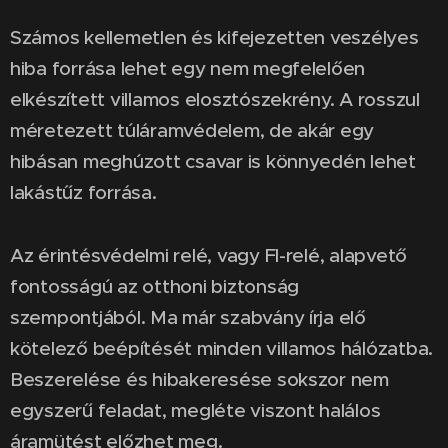
Számos kellemetlen és kifejezetten veszélyes
hiba forrása lehet egy nem megfelelően
elkészített villamos elosztószekrény. A rosszul
méretezett túláramvédelem, de akár egy
hibásan meghúzott csavar is könnyedén lehet
lakástűz forrása.
Az érintésvédelmi relé, vagy FI-relé, alapvető
fontosságú az otthoni biztonság
szempontjából. Ma már szabvány írja elő
kötelező beépítését minden villamos hálózatba.
Beszerelése és hibakeresése sokszor nem
egyszerű feladat, megléte viszont halálos
áramütést előzhet meg.