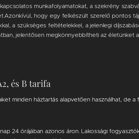
 kapcsolatos munkafolyamatokat, a szekrény szabván
. ​Azonkívül, hogy egy felkészült szerelő pontos tá
kkal, a szükséges feltételekkel, a jelenlegi díjszab
tban, jelentősen megkönnyebbítheti az életünket a
2, és B tarifa
miket minden háztartás alapvetően használhat, de a 
a nap 24 órájában azonos áron. Lakossági fogyasztó