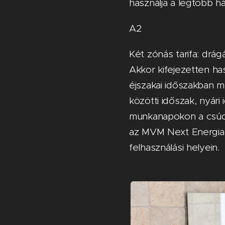
használja a legtöbb há
A2
Két zónás tarifa: drá
Akkor kifejezetten ha
éjszakai időszakban 
közötti időszak, nyári
munkanapokon a csúcs
az MVM Next Energiak
felhasználási helyein.