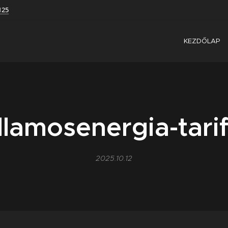
125
KEZDŐLAP
llamosenergia-tari
2025.10.12