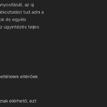
yosítását, az új
jékoztatást tud adni a
ások és egyéb
z ügyintézés teljes
feltételek eltérőek
knak elérhető, ezt