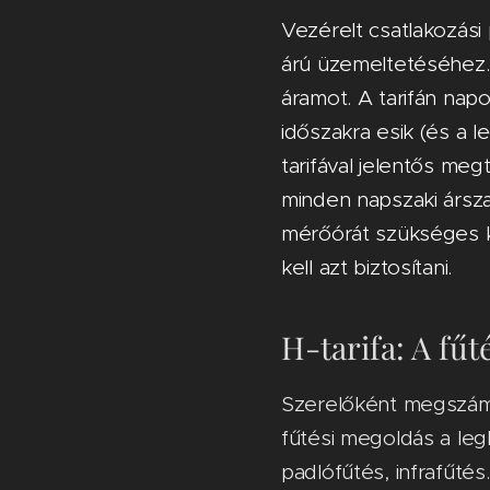
Vezérelt csatlakozás
árú üzemeltetéséhez. 
áramot. A tarifán nap
időszakra esik (és a 
tarifával jelentős me
minden napszaki ársza
mérőórát szükséges ki
kell azt biztosítani.
H-tarifa: A fűt
Szerelőként megszámo
fűtési megoldás a le
padlófűtés, infrafűtés