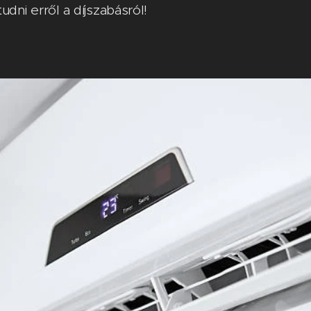
udni erről a díjszabásról!