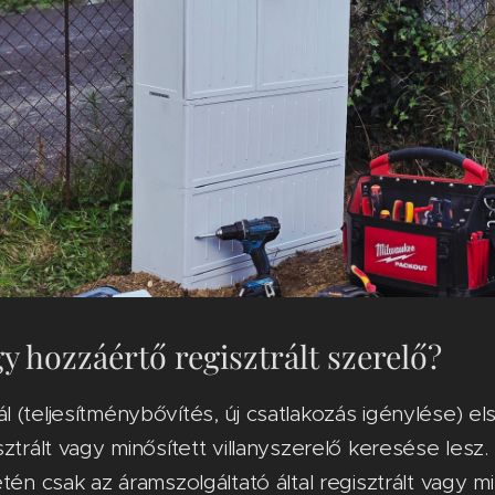
y hozzáértő regisztrált szerelő?
l (teljesítménybővítés, új csatlakozás igénylése) e
ztrált vagy minősített villanyszerelő keresése lesz.
tén csak az áramszolgáltató által regisztrált vagy m