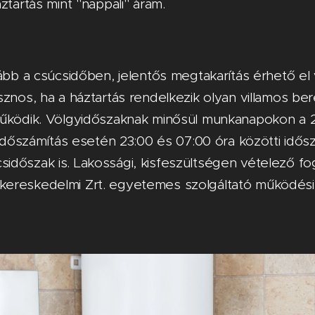
ztartás mint "nappali" áram.
gább a csúcsidőben, jelentős megtakarítás érhető el
sznos, ha a háztartás rendelkezik olyan villamos b
működik. Völgyidőszaknak minősül munkanapokon a 
 időszámítás esetén 23:00 és 07:00 óra közötti idősz
időszak is. Lakossági, kisfeszültségen vételező f
ereskedelmi Zrt. egyetemes szolgáltató működési t