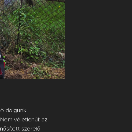
lső dolgunk
 Nem véletlenül: az
inősített szerelő