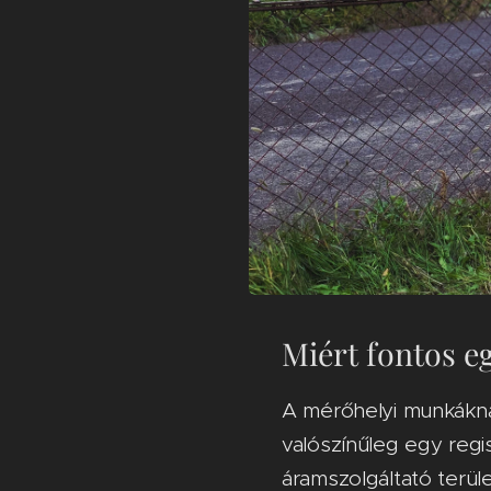
Miért fontos eg
​A mérőhelyi munkákná
valószínűleg egy regis
áramszolgáltató terüle