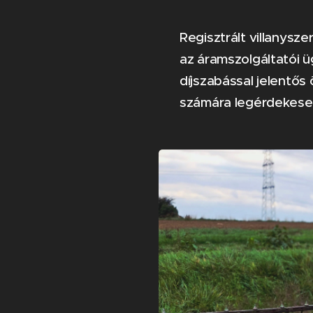
Regisztrált villanysz
az áramszolgáltatói ü
díjszabással jelentős
számára legérdekeseb