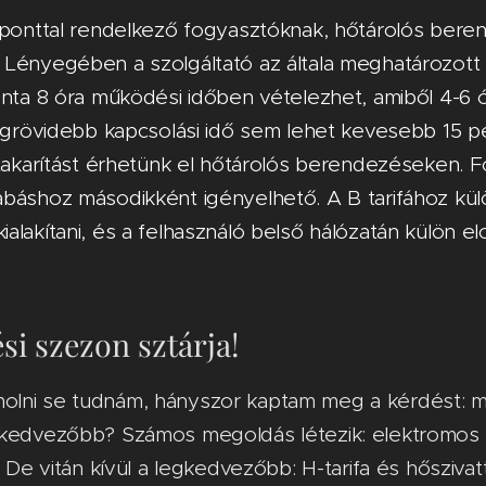
i ponttal rendelkező fogyasztóknak, hőtárolós be
Lényegében a szolgáltató az általa meghatározott 
onta 8 óra működési időben vételezhet, amiből 4-6 ó
legrövidebb kapcsolási idő sem lehet kevesebb 15 pe
gtakarítást érhetünk el hőtárolós berendezéseken. 
báshoz másodikként igényelhető. A B tarifához kül
alakítani, és a felhasználó belső hálózatán külön 
ési szezon sztárja!
lni se tudnám, hányszor kaptam meg a kérdést: m
gkedvezőbb? Számos megoldás létezik: elektromos 
. De vitán kívül a legkedvezőbb: H-tarifa és hőszivat