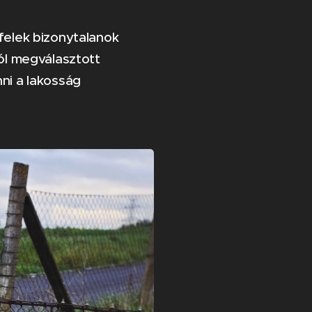
felek bizonytalanok
jól megválasztott
ni a lakosság