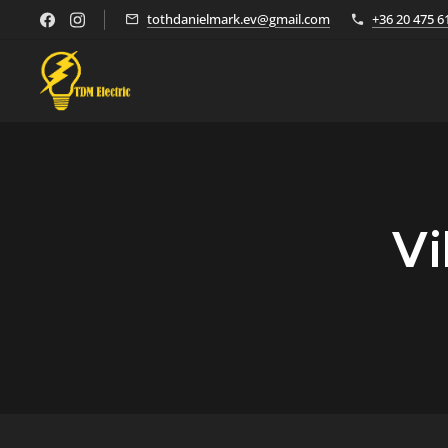
tothdanielmark.ev@gmail.com
+36 20 475 6
Vi