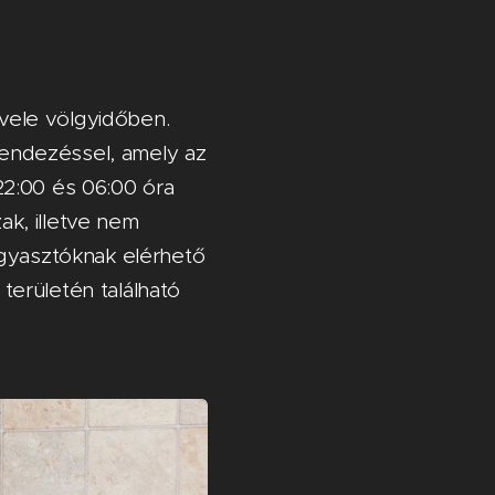
 vele völgyidőben.
erendezéssel, amely az
22:00 és 06:00 óra
ak, illetve nem
ogyasztóknak elérhető
erületén található