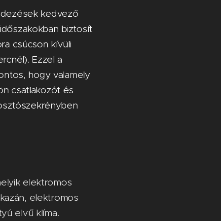
rendezések kedvező
időszakokban biztosít
ra csúcson kívüli
rcnél). Ezzel a
Fontos, hogy valamely
ön csatlakozót és
elosztószekrényben
elyik elektromos
kazán, elektromos
tyú elvű klíma.