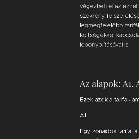
végezheti el az ezzel
szekrény felszerelését
legmegfelelőbb tarifá
költségekkel kapcsola
lebonyolításával is.
Az alapok: A1, A
Ezek azok a tarifák a
A1
Egy zónaidős tarifa, 